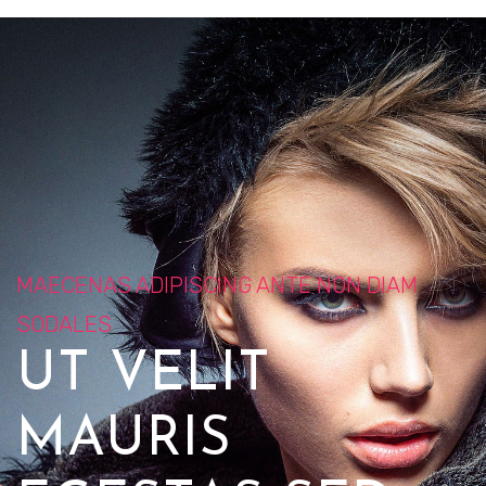
MAECENAS ADIPISCING ANTE NON DIAM
SODALES
UT VELIT
MAURIS